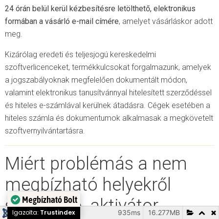
24 órán belül kerül kézbesítésre letölthető, elektronikus
formában a vásárló e-mail címére
, amelyet vásárláskor adott
meg.
Kizárólag eredeti és teljesjogú kereskedelmi
szoftverlicenceket, termékkulcsokat forgalmazunk, amelyek
a jogszabályoknak megfelelően dokumentált módon,
valamint elektronikus tanusítvánnyal hitelesített szerződéssel
és hiteles e-számlával kerülnek átadásra. Cégek esetében a
hiteles számla és dokumentumok alkalmasak a megkövetelt
szoftvernyilvántartásra.
Miért problémás a nem
megbízható helyekről
származó, aktivátor
Megbízható Bolt
935ms
16.277MB
231