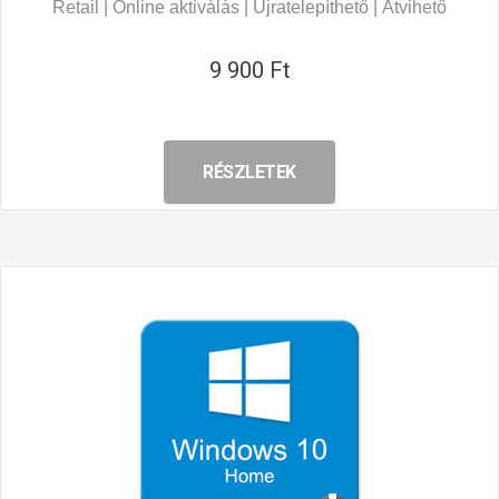
Retail | Online aktiválás | Újratelepíthető | Átvihető
9 900 Ft
RÉSZLETEK