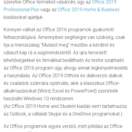
szeretne Office terméket vásárolni, úgy az
Office 2019
Professional Plus
vagy az
Office 2019 Home & Business
kiadásokat ajánljuk.
Könnyen válhat az Office 2016 programok gyakorlott
felhasználójává. Amennyiben segítségre van szükség, csak
írja a menüszalag "Mutasd meg" mezőbe a kérdést és
választ kap rá a súgórendszertől. Az újra tervezett
lehetőségekkel és témákkal beállítható és testre szabható
az Office 2016 program úgy, ahogy annak legkényelmesebb
a használata. Az Office 2019 Otthoni és diákverzió diákok
és családok számára optimális, akik a klasszikus Office-
alkalmazásokat (Word, Excel és PowerPoint) szeretnék
használni Windows 10 rendszeren.
(Az Office 2019 Home and Student kiadás nem tartalmazza
az Outlook, a vállalati Skype és a OneDrive programokat.)
Az Office programok egyes verziói, mint például az Office