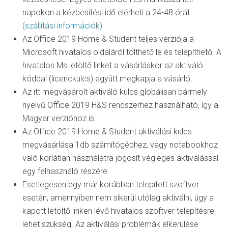
napokon a kézbesítési idő elérheti a 24-48 órát.
(szállítási információk)
Az Office 2019 Home & Student teljes verziója a
Microsoft hivatalos oldaláról tölthető le és telepíthető. A
hivatalos Ms letöltő linket a vásárláskor az aktiváló
kóddal (licenckulcs) együtt megkapja a vásárló.
Az itt megvásárolt aktiváló kulcs globálisan bármely
nyelvű Office 2019 H&S rendszerhez használható, így a
Magyar verzióhoz is.
Az Office 2019 Home & Student aktiválási kulcs
megvásárlása 1db számítógéphez, vagy notebookhoz
való korlátlan használatra jogosít végleges aktiválással
egy felhasználó részére.
Esetlegesen egy már korábban telepített szoftver
esetén, amennyiben nem sikerül utólag aktiválni, úgy a
kapott letöltő linken lévő hivatalos szoftver telepítésre
lehet szükség. Az aktiválási problémák elkerülése