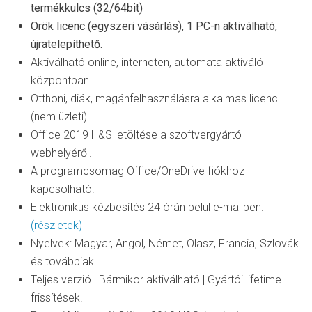
termékkulcs (32/64bit)
Örök licenc (egyszeri vásárlás), 1 PC-n aktiválható,
újratelepíthető.
Aktiválható online, interneten, automata aktiváló
központban.
Otthoni, diák, magánfelhasználásra alkalmas licenc
(nem üzleti).
Office 2019 H&S letöltése a szoftvergyártó
webhelyéről.
A programcsomag Office/OneDrive fiókhoz
kapcsolható.
Elektronikus kézbesítés 24 órán belül e-mailben.
(részletek)
Nyelvek: Magyar, Angol, Német, Olasz, Francia, Szlovák
és továbbiak.
Teljes verzió | Bármikor aktiválható | Gyártói lifetime
frissítések.