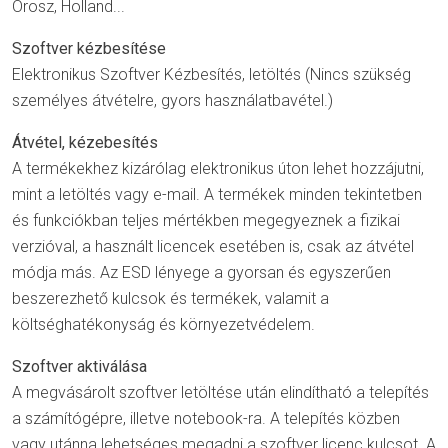
Orosz, Holland...
Szoftver kézbesítése
Elektronikus Szoftver Kézbesítés, letöltés (Nincs szükség
személyes átvételre, gyors használatbavétel.)
Átvétel, kézebesítés
A termékekhez kizárólag elektronikus úton lehet hozzájutni,
mint a letöltés vagy e-mail. A termékek minden tekintetben
és funkciókban teljes mértékben megegyeznek a fizikai
verzióval, a használt licencek esetében is, csak az átvétel
módja más. Az ESD lényege a gyorsan és egyszerűen
beszerezhető kulcsok és termékek, valamit a
költséghatékonyság és környezetvédelem.
Szoftver aktiválása
A megvásárolt szoftver letöltése után elindítható a telepítés
a számítógépre, illetve notebook-ra. A telepítés közben
vagy utánna lehetséges megadni a szoftver licenc kulcsot. A