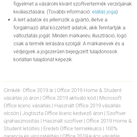
figyelmet a vásárolni kívánt szoftvertermék verziójának
kiválasztására. (További információ:
elállás joga
)
A leírt adatok és jellemzők a gyártó, illetve a
forgalmazó által közzétett adatok, akik fenntartják a
változtatás jogát. Minden márkanév, illusztráció, logó
csak a termék leírására szolgál. A márkanevek és a
védjegyek a jogszerűen bejegyzett tulajdonosok
korlátlan tulajdonát képezik.
Címkék: Office 2019 ár | Office 2019 Home & Student
vásárlás jó áron | Office 2019 aktiváló kód | Microsoft
Office licenc vásárlás | Használt Office 2019 vásárlás
olcsón | Jogtiszta Office licenc kedvező áron | Szoftver
újrahasznosítás | Használt szoftver | Office 2019 Home &
Student letöltés | Eredeti Office termékkulcs | 100%
garancia és visszatérítés | Office 2019 kulcs vásárlás