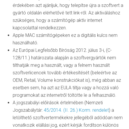
érdekében azt ajánljuk, hogy telepítse újra a szoftvert a
gyártó oldalán elérhetővé tett link-ről. Az aktiváláshoz
szükséges, hogy a számítógép aktív internet
kapcsolattal rendelkezzen.
Apple MAC számítógépeken ez a digitális kulcs nem
használható.
Az Európai Legfelsőbb Bíróság 2012. július 3-i, (C-
128/11.) határozata alapján a szoftvergyártók nem
tilthatják meg a használt, vagy a felnem használt
szoftverlicencek tovább értékesítését (beleértve az
OEM, Retail, Volume konstrukciókat is), még abban az
esetben sem, ha azt az EULA tiltja vagy a hozzá való
programokat az internetről töltötte le a felhasználó.
A jogszabályi előírások értelmében (Nemzeti
Jogszabálytár:
45/2014. (II. 26.) Korm. rendelet
) a
letölthető szoftvertermékekre jellegéből adódóan nem
vonatkozik elállási jog, ezért kérjük fordítson különös