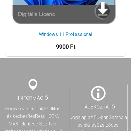
Windows 11 Professional
9900 Ft
INFORMÁCIÓ
TÁJÉKOZTATÓ
Hogyan vásároljak
Szállítás
és kézbesítés
Retail, OEM,
Jogalap az EU-ban
Garancia
MAK jelentése
Szoftver
és elállás
Szerződési