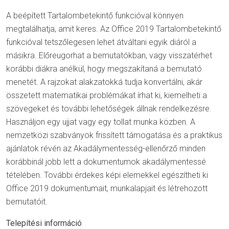
A beépített Tartalombetekintő funkcióval könnyen
megtalálhatja, amit keres. Az Office 2019 Tartalombetekintő
funkcióval tetszőlegesen lehet átváltani egyik diáról a
másikra. Előreugorhat a bemutatókban, vagy visszatérhet
korábbi diákra anélkül, hogy megszakítaná a bemutató
menetét. A rajzokat alakzatokká tudja konvertálni, akár
összetett matematikai problémákat írhat ki, kiemelheti a
szövegeket és további lehetőségek állnak rendelkezésre.
Használjon egy ujjat vagy egy tollat munka közben. A
nemzetközi szabványok frissített támogatása és a praktikus
ajánlatok révén az Akadálymentesség-ellenőrző minden
korábbinál jobb lett a dokumentumok akadálymentessé
tételében. További érdekes képi elemekkel egészítheti ki
Office 2019 dokumentumait, munkalapjait és létrehozott
bemutatóit.
Telepítési információ