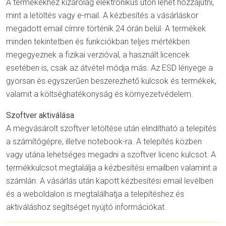
A termékekhez kizárólag elektronikus úton lehet hozzájutni,
mint a letöltés vagy e-mail. A kézbesítés a vásárláskor
megadott email címre történik 24 órán belül. A termékek
minden tekintetben és funkciókban teljes mértékben
megegyeznek a fizikai verzióval, a használt licencek
esetében is, csak az átvétel módja más. Az ESD lényege a
gyorsan és egyszerűen beszerezhető kulcsok és termékek,
valamit a költséghatékonyság és környezetvédelem.
Szoftver aktiválása
A megvásárolt szoftver letöltése után elindítható a telepítés
a számítógépre, illetve notebook-ra. A telepítés közben
vagy utána lehetséges megadni a szoftver licenc kulcsot. A
termékkulcsot megtalálja a kézbesítési emailben valamint a
számlán. A vásárlás után kapott kézbesítési email levélben
és a weboldalon is megtalálhatja a telepítéshez és
aktiváláshoz segítséget nyújtó információkat.