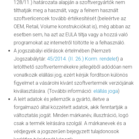
128/11.) határozata alapján a szoftvergyártók nem
tilthatják meg a használt, vagy a felnem használt
szoftverlicencek tovább értékesítését (beleértve az
OEM, Retail, Volume konstrukciókat is), még abban az
esetben sem, ha azt az EULA tiltja vagy a hozzá való
programokat az internetről töltötte le a felhasználó.
A jogszabályi előírások értelmében (Nemzeti
Jogszabálytár:
45/2014. (II. 26.) Korm. rendelet
) a
letölthető szoftvertermékekre jellegéből adódóan nem
vonatkozik elállási jog, ezért kérjük fordítson különös
figyelmet a vásárolni kívánt szoftvertermék verziójának
kiválasztására. (További információ:
elállás joga
)
A leírt adatok és jellemzők a gyártó, illetve a
forgalmazó által közzétett adatok, akik fenntartják a
változtatás jogát. Minden márkanév, illusztráció, logó
csak a termék leírására szolgál. A márkanevek és a
védjegyek a jogszerűen bejegyzett tulajdonosok