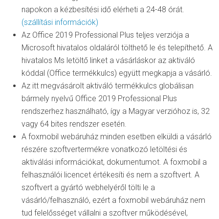
napokon a kézbesítési idő elérheti a 24-48 órát.
(szállítási információk)
Az Office 2019 Professional Plus teljes verziója a
Microsoft hivatalos oldaláról tölthető le és telepíthető. A
hivatalos Ms letöltő linket a vásárláskor az aktiváló
kóddal (Office termékkulcs) együtt megkapja a vásárló.
Az itt megvásárolt aktiváló termékkulcs globálisan
bármely nyelvű Office 2019 Professional Plus
rendszerhez használható, így a Magyar verzióhoz is, 32
vagy 64 bites rendszer esetén.
A foxmobil webáruház minden esetben elküldi a vásárló
részére szoftvertermékre vonatkozó letöltési és
aktiválási információkat, dokumentumot. A foxmobil a
felhasználói licencet értékesíti és nem a szoftvert. A
szoftvert a gyártó webhelyéről tölti le a
vásárló/felhasználó, ezért a foxmobil webáruház nem
tud felelősséget vállalni a szoftver működésével,