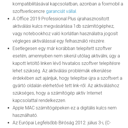
kompatibilitásával kapcsolatban, azonban a foxmobil a
szoftverlicencre
garanciát vállal.
A Office 2019 Professional Plus újrahasznosított
aktiválási kulcs megvásárlása 1db számítógéphez,
vagy notebookhoz való korlátlan használatra jogosít
végleges aktiválással egy felhasználó részére.
Esetlegesen egy már korábban telepített szoftver
esetén, amennyiben nem sikerül utólag aktiválni, úgy a
kapott letöltő linken lévő hivatalos szoftver telepítésre
lehet szükség. Az aktiválási problémák elkerülése
érdekében azt ajánljuk, hogy telepítse újra a szoftvert a
gyártó oldalán elérhetővé tett link-ről. Az aktiváláshoz
szükséges, hogy a számítógép aktív Internet
kapcsolattal rendelkezzen.
Apple MAC számítógépeken ez a digitális kulcs nem
használható.
Az Európai Legfelsőbb Bíróság 2012. július 3-i, (C-