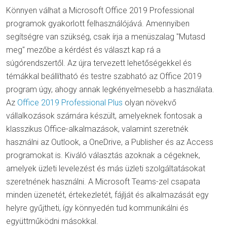
Könnyen válhat a Microsoft Office 2019 Professional
programok gyakorlott felhasználójává. Amennyiben
segítségre van szükség, csak írja a menüszalag "Mutasd
meg" mezőbe a kérdést és választ kap rá a
súgórendszertől. Az újra tervezett lehetőségekkel és
témákkal beállítható és testre szabható az Office 2019
program úgy, ahogy annak legkényelmesebb a használata.
Az
Office 2019 Professional Plus
olyan növekvő
vállalkozások számára készült, amelyeknek fontosak a
klasszikus Office-alkalmazások, valamint szeretnék
használni az Outlook, a OneDrive, a Publisher és az Access
programokat is. Kiváló választás azoknak a cégeknek,
amelyek üzleti levelezést és más üzleti szolgáltatásokat
szeretnének használni. A Microsoft Teams-zel csapata
minden üzenetét, értekezletét, fájlját és alkalmazását egy
helyre gyűjtheti, így könnyedén tud kommunikálni és
együttműködni másokkal.