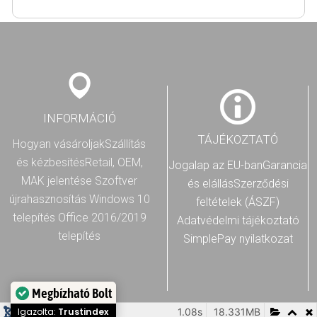
INFORMÁCIÓ
TÁJÉKOZTATÓ
Hogyan vásároljak
Szállítás
és kézbesítés
Retail, OEM,
Jogalap az EU-ban
Garancia
MAK jelentése
Szoftver
és elállás
Szerződési
újrahasznosítás
Windows 10
feltételek (ÁSZF)
telepítés
Office 2016/2019
Adatvédelmi tájékoztató
telepítés
SimplePay nyilatkozat
Megbízható Bolt
1.08s
18.331MB
Igazolta:
Trustindex
222