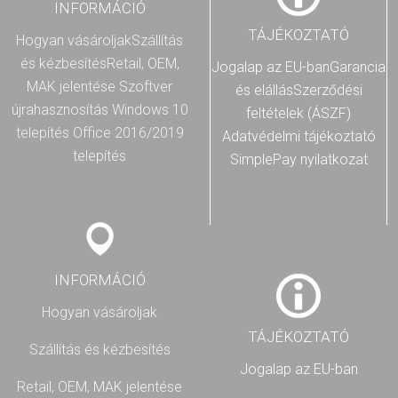
INFORMÁCIÓ
TÁJÉKOZTATÓ
Hogyan vásároljak
Szállítás
és kézbesítés
Retail, OEM,
Jogalap az EU-ban
Garancia
MAK jelentése
Szoftver
és elállás
Szerződési
újrahasznosítás
Windows 10
feltételek (ÁSZF)
telepítés
Office 2016/2019
Adatvédelmi tájékoztató
telepítés
SimplePay nyilatkozat
INFORMÁCIÓ
Hogyan vásároljak
TÁJÉKOZTATÓ
Szállítás és kézbesítés
Jogalap az EU-ban
Retail, OEM, MAK jelentése