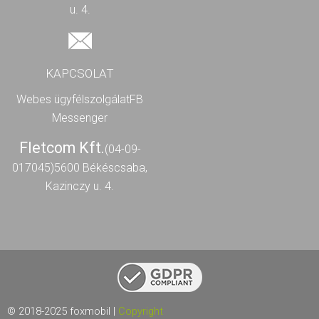
u. 4.
KAPCSOLAT
Webes ügyfélszolgálat
FB
Messenger
Fletcom Kft.
(04-09-
017045)
5600 Békéscsaba,
Kazinczy u. 4.
© 2018-2025 foxmobil |
Copyright