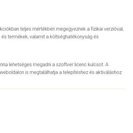
unkciókban teljes mértékben megegyeznek a fizikai verzióval,
k és termékek, valamit a költséghatékonyság és
tánna lehetséges megadni a szoftver licenc kulcsot. A
weboldalon is megtalálhatja a telepítéshez és aktiváláshoz