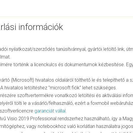
rlási információk
adói nyilatkozat/szerződés tanúsítvánnyal, gyártói letöltő link
almat.
l címére történik a licenckulcs és dokumentumok kézbesítése. 
ártó (Microsoft) hivatalos oldaláról tölthető le és telepíthető a 
A hivatalos letöltéshez "microsoft fiók" lehet szükséges.
részére szoftvertermékre vonatkozó letöltési és aktiválási info
elyéről tölti le a vásárló/felhasználó, ezért a foxmobil webáruhá
szoftverlicencre
garanciát vállal.
elvű Visio 2019 Professional rendszerhez használható, így a Magy
mítógéphez, vagy notebookhoz való korlátlan használatra jogosí