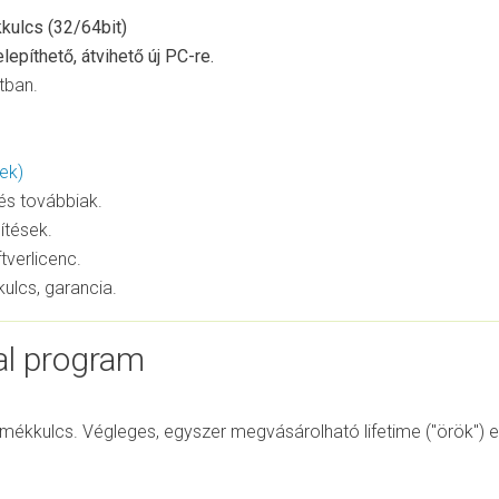
kulcs (32/64bit)
lepíthető, átvihető új PC-re.
tban.
tek)
és továbbiak.
sítések.
tverlicenc.
kulcs, garancia.
al program
ermékkulcs. Végleges, egyszer megvásárolható lifetime ("örök") e