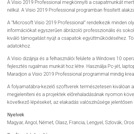
A Visio 2019 Professional megkönnyíti a csapatmunkát mert
nélkül. A Visio 2019 Professional programban frissített al
A "Microsoft Visio 2019 Professional" rendelkezik minden o
információkat egyszerűen ábrázoló professzionális és sokolda
kiváló támogatást nyújt a csapatok együttműködéséhez. Tö
adatokhoz.
A Visio dizájnja és a felhasználói felülete a Windows 10 op
fejlesztés rugalmas munkát hoz létre. Használja Pc-jét, lapt
Maradjon a Visio 2019 Professional programmal mindig kreatív
A folyamatábra-kezelő szoftverek természetesen kiválóan al
megjeleníteni és a projektek előrehaladásának nyomon követ
következő lépéseket, az elakadás valószínűsége jelentősen
Nyelvek
Magyar, Angol, Német, Olasz, Francia, Lengyel, Szlovák, Oros