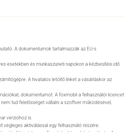
, útmutató. A dokumentumok tartalmazzák az EU-s
Egyes esetekben és munkaszüneti napokon a kézbesítési idő
számítógépre. A hivatalos letöltő linket a vásárláskor az
rmációkat, dokumentumot. A foxmobil a felhasználói licencet
z nem tud felelősséget vállalni a szoftver működésével,
ar verzióhoz is.
t végleges aktiválással egy felhasználó részére.