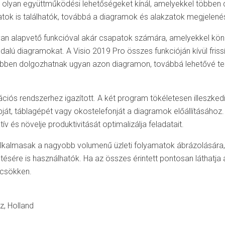
 olyan együttműködési lehetőségeket kínál, amelyekkel többen
akzatok is találhatók, továbbá a diagramok és alakzatok megjel
lyan alapvető funkcióval akár csapatok számára, amelyekkel kön
lú diagramokat. A Visio 2019 Pro összes funkcióján kívül frissí
bben dolgozhatnak ugyan azon diagramon, továbbá lehetővé tes
erációs rendszerhez igazított. A két program tökéletesen illesz
opját, táblagépét vagy okostelefonját a diagramok előállításához
 és növelje produktivitását optimalizálja feladatait.
kalmasak a nagyobb volumenű üzleti folyamatok ábrázolására, de
ésére is használhatók. Ha az összes érintett pontosan láthatja 
 csökken.
z, Holland