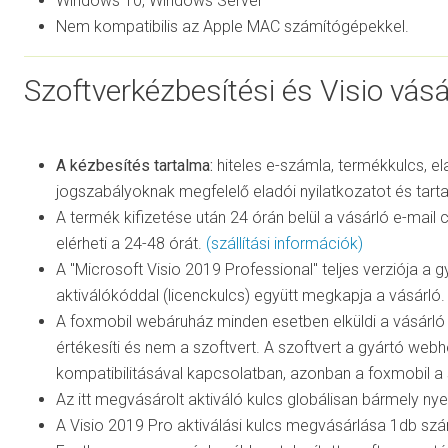
Windows 10, Windows Server
Nem kompatibilis az Apple MAC számítógépekkel.
Szoftverkézbesítési és Visio vásá
A kézbesítés tartalma:
hiteles e-számla, termékkulcs, el
jogszabályoknak megfelelő eladói nyilatkozatot és tart
A termék kifizetése után 24 órán belül a vásárló e-mai
elérheti a 24-48 órát.
(szállítási információk)
A "Microsoft Visio 2019 Professional" teljes verziója a gy
aktiválókóddal (licenckulcs) együtt megkapja a vásárló. 
A foxmobil webáruház minden esetben elküldi a vásárló 
értékesíti és nem a szoftvert. A szoftvert a gyártó webh
kompatibilitásával kapcsolatban, azonban a foxmobil a 
Az itt megvásárolt aktiváló kulcs globálisan bármely ny
A Visio 2019 Pro aktiválási kulcs megvásárlása 1db szá