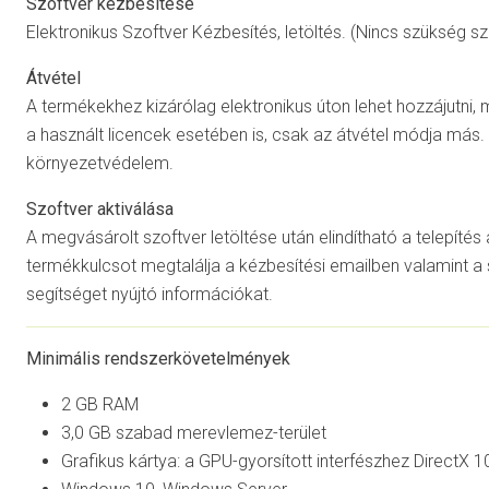
Szoftver kézbesítése
Elektronikus Szoftver Kézbesítés, letöltés. (Nincs szükség s
Átvétel
A termékekhez kizárólag elektronikus úton lehet hozzájutni, 
a használt licencek esetében is, csak az átvétel módja má
környezetvédelem.
Szoftver aktiválása
A megvásárolt szoftver letöltése után elindítható a telepíté
termékkulcsot megtalálja a kézbesítési emailben valamint a 
segítséget nyújtó információkat.
Minimális rendszerkövetelmények
2 GB RAM
3,0 GB szabad merevlemez-terület
Grafikus kártya: a GPU-gyorsított interfészhez DirectX