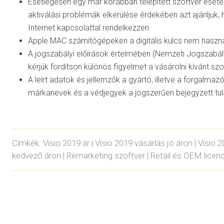
Esetlegesen egy már korábban telepített szoftver esetén,
aktiválási problémák elkerülése érdekében azt ajánljuk, h
Internet kapcsolattal rendelkezzen.
Apple MAC számítógépeken a digitális kulcs nem haszná
A jogszabályi előírások értelmében (Nemzeti Jogszabál
kérjük fordítson különös figyelmet a vásárolni kívánt sz
A leírt adatok és jellemzők a gyártó, illetve a forgalmazó
márkanevek és a védjegyek a jogszerűen bejegyzett tula
Címkék: Visio 2019 ár | Visio 2019 vásárlás jó áron | Visio 
kedvező áron | Remarketing szoftver | Retail és OEM licence