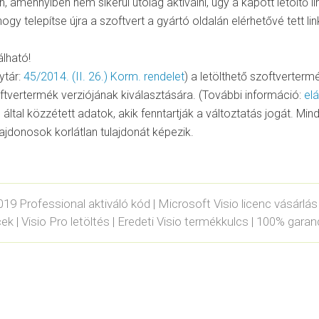
 amennyiben nem sikerül utólag aktiválni, úgy a kapott letöltő li
ogy telepítse újra a szoftvert a gyártó oldalán elérhetővé tett l
lható!
ytár:
45/2014. (II. 26.) Korm. rendelet
) a letölthető szoftverterm
oftvertermék verziójának kiválasztására. (További információ:
elá
 által közzétett adatok, akik fenntartják a változtatás jogát. Min
jdonosok korlátlan tulajdonát képezik.
2019 Professional aktiváló kód | Microsoft Visio licenc vásárlás 
k | Visio Pro letöltés | Eredeti Visio termékkulcs | 100% garan