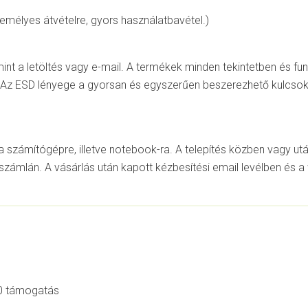
zemélyes átvételre, gyors használatbavétel.)
mint a letöltés vagy e-mail. A termékek minden tekintetben és f
s. Az ESD lényege a gyorsan és egyszerűen beszerezhető kulcso
s a számítógépre, illetve notebook-ra. A telepítés közben vagy u
számlán. A vásárlás után kapott kézbesítési email levélben és a 
 10 támogatás