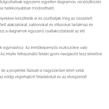
 dolgozhatnak egyszerre egyetlen diagramon, verzióütközés
enése hatékonyabban módosítható.
nyebben készíthetik el és oszthatják meg az összetett
tett alakzatokat, sablonokat és stílusokat tartalmaz és
zi a diagramok egyszerű csatlakoztatását az élő
kedik egymáshoz. Az érintőképernyős eszközökre való
.
Az intuitív felhasználói felület gyors navigációt tesz lehetővé.
 a projektek fázisait is nagyszerűen lehet velük
az eddig végrehajtott feladatokat és az elvégzendő