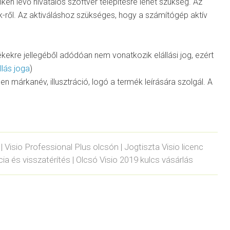
nken lévő hivatalos szoftver telepítésre lehet szükség. Az
ink-ről. Az aktiváláshoz szükséges, hogy a számítógép aktív
ékekre jellegéből adódóan nem vonatkozik elállási jog, ezért
llás joga
)
den márkanév, illusztráció, logó a termék leírására szolgál. A
| Visio Professional Plus olcsón | Jogtiszta Visio licenc
cia és visszatérítés | Olcsó Visio 2019 kulcs vásárlás